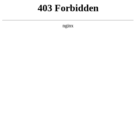
L360N无缝钢管,,L360N管线管,L245N管线管,L245NB无缝钢管-管线管
销售公司
首页
>
产品展示
> 正文
窗户玻璃厚度的允许偏差是多少
2026-06-03 12:30:17
今天给各位分享窗户玻璃厚度的允许偏差是多少的知识，其中
也会对窗户玻璃厚度国家标准进行解释，如果能碰巧解决你现
在面临的问题，别忘了关注本站，现在开始吧！
本文目录一览：
1、
中空玻璃厚度标准?