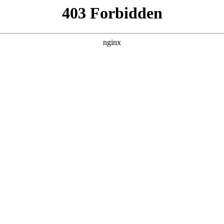
管销售公司
产品展示
新闻资讯
案例展示
行业动态
联系我
也会对滑轨选什么材质进行解释，如果能碰巧解决你现在面临的