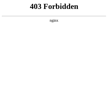
L360N无缝钢管,,L360N管线管,L245N管线管,L245NB无缝钢管-管线管
销售公司
首页
>
行业动态
> 正文
家用电钻怎么选
2026-05-30 20:30:18
今天给各位分享家用电钻怎么选的知识，其中也会对家用电钻
怎么选型号进行解释，如果能碰巧解决你现在面临的问题，别
忘了关注本站，现在开始吧！
本文目录一览：
1、
电钻买那个家用