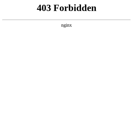
L360N无缝钢管,,L360N管线管,L245N管线管,L245NB无缝钢管-管线管
销售公司
首页
>
产品展示
> 正文
酸度计如何校正
2026-05-30 08:30:12
今天给各位分享酸度计如何校正的知识，其中也会对酸度计校
准键是哪个叫啥进行解释，如果能碰巧解决你现在面临的问
题，别忘了关注本站，现在开始吧！
本文目录一览：
1、
PH酸度计如何校正?