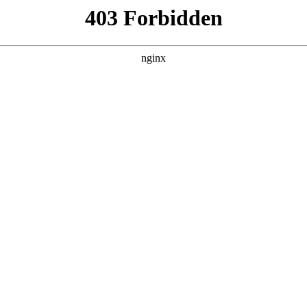
管销售公司
产品展示
新闻资讯
案例展示
行业动态
联系我
磨钻头用多大的砂轮机对应的知识点，希望对各位有所帮助，不