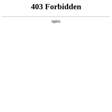
L360N无缝钢管,,L360N管线管,L245N管线管,L245NB无缝钢管-管线管
销售公司
首页
>
关于我们
> 正文
暖气管道阀门开关方向图片
2026-05-26 08:30:12
今天给各位分享暖气管道阀门开关方向图片的知识，其中也会
对暖气管阀门的开启方向进行解释，如果能碰巧解决你现在面
临的问题，别忘了关注本站，现在开始吧！
本文目录一览：
1、
暖气三角阀门怎么开