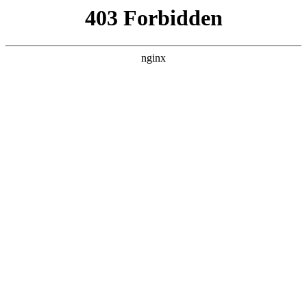
L360N无缝钢管,,L360N管线管,L245N管线管,L245NB无缝钢管-管线管
销售公司
首页
>
产品展示
> 正文
世界顶级工具品牌大全
2026-05-23 20:30:16
本篇文章给大家谈谈世界顶级工具品牌大全，以及世界十大工
具品牌对应的知识点，希望对各位有所帮助，不要忘了收藏本
站喔。
本文目录一览：
1、
德国十大顶级工具排名