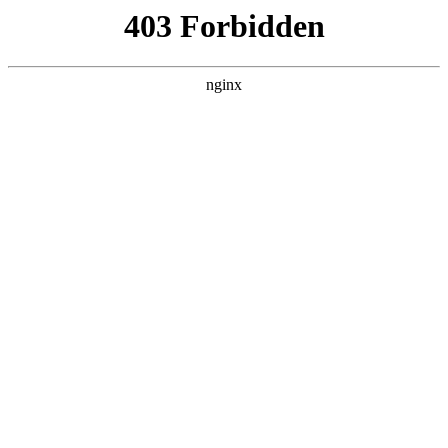
L360N无缝钢管,,L360N管线管,L245N管线管,L245NB无缝钢管-管线管
销售公司
首页
>
行业动态
> 正文
玻璃门可以做四米高吗
2026-05-18 04:30:14
今天给各位分享玻璃门可以做四米高吗的知识，其中也会对4米
玻璃门要多少钱进行解释，如果能碰巧解决你现在面临的问
题，别忘了关注本站，现在开始吧！
本文目录一览：
1、
3m高玻璃门多少钱