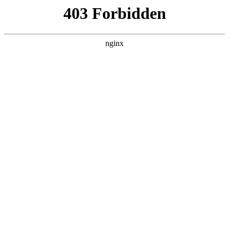
L360N无缝钢管,,L360N管线管,L245N管线管,L245NB无缝钢管-管线管
销售公司
首页
>
新闻资讯
> 正文
手把手写一个串口调试工具
2026-05-17 04:30:15
今天给各位分享手把手写一个串口调试工具的知识，其中也会
对自己写串口调试助手进行解释，如果能碰巧解决你现在面临
的问题，别忘了关注本站，现在开始吧！
本文目录一览：
1、
手把手教你做一个ST-LINK。。。