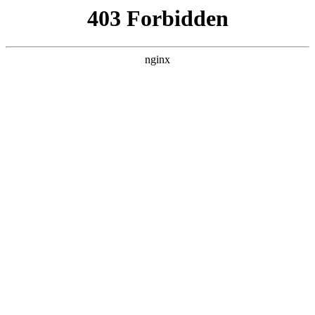
L360N无缝钢管,,L360N管线管,L245N管线管,L245NB无缝钢管-管线管
销售公司
首页
>
案例展示
> 正文
瓦楞纸电动切割机厂家
2026-05-15 12:30:10
本篇文章给大家谈谈瓦楞纸电动切割机厂家，以及切割瓦楞纸
用什么刀对应的知识点，希望对各位有所帮助，不要忘了收藏
本站喔。
本文目录一览：
1、
压缩纸板切割用什么工具