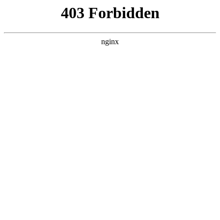
L360N无缝钢管,,L360N管线管,L245N管线管,L245NB无缝钢管-管线管
销售公司
首页
>
关于我们
> 正文
家用小型电焊机什么牌子的好
2026-05-13 00:30:11
本篇文章给大家谈谈家用小型电焊机什么牌子的好，以及家用
小型电焊机什么样的好对应的知识点，希望对各位有所帮助，
不要忘了收藏本站喔。
本文目录一览：
1、
小型电焊机十大品牌