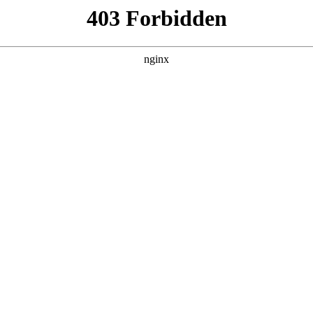
管销售公司
产品展示
新闻资讯
案例展示
行业动态
联系我
仪表维护保养台账对应的知识点，希望对各位有所帮助，不要忘