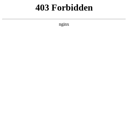
L360N无缝钢管,,L360N管线管,L245N管线管,L245NB无缝钢管-管线管
销售公司
首页
>
案例展示
> 正文
氩弧焊机型号及主要技术参数是什么
2026-04-29 16:30:22
今天给各位分享氩弧焊机型号及主要技术参数是什么的知识，
其中也会对氩弧焊机型号选择进行解释，如果能碰巧解决你现
在面临的问题，别忘了关注本站，现在开始吧！
本文目录一览：
1、
交直流氩弧焊机技术参数