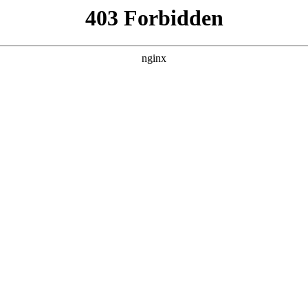
管销售公司
产品展示
新闻资讯
案例展示
行业动态
联系我
，以及机械万用表测量电压对应的知识点，希望对各位有所帮助