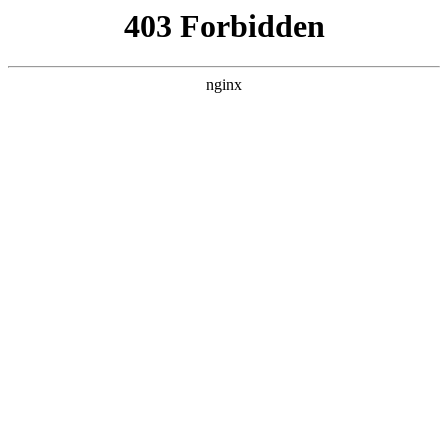
L360N无缝钢管,,L360N管线管,L245N管线管,L245NB无缝钢管-管线管
销售公司
首页
>
关于我们
> 正文
电钻钻头更换方法大全
2026-04-04 12:30:10
今天给各位分享电钻钻头更换方法大全的知识，其中也会对电
钻钻头怎么更换进行解释，如果能碰巧解决你现在面临的问
题，别忘了关注本站，现在开始吧！
本文目录一览：
1、
爱瑞德电钻怎么换钻头