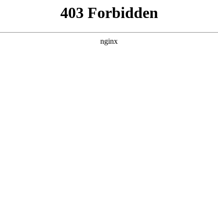
管销售公司
产品展示
新闻资讯
案例展示
行业动态
联系我
哪些
有哪些，以及万用表测短路位置对应的知识点，希望对各位有所
定要看不然分分钟烧表