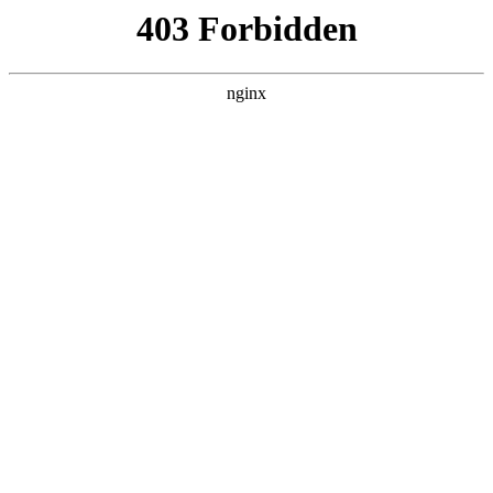
L360N无缝钢管,,L360N管线管,L245N管线管,L245NB无缝钢管-管线管
销售公司
首页
>
关于我们
> 正文
压线钳子使用方法
2026-02-20 08:30:12
本篇文章给大家谈谈压线钳子使用方法，以及压线的钳子对应
的知识点，希望对各位有所帮助，不要忘了收藏本站喔。
本文目录一览：
1、
压线钳子使用方法