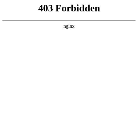
L360N无缝钢管,,L360N管线管,L245N管线管,L245NB无缝钢管-管线管
销售公司
首页
>
新闻资讯
> 正文
电焊机地线是接正极还是负极
2026-02-18 08:30:12
今天给各位分享电焊机地线是接正极还是负极的知识，其中也
会对电焊机地线接加符号还是减符号进行解释，如果能碰巧解
决你现在面临的问题，别忘了关注本站，现在开始吧！
本文目录一览：
1、
电焊机焊把线接正极还是负极反接可以吗