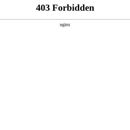
管销售公司
产品展示
新闻资讯
案例展示
行业动态
联系我
对新手水口钳买那个进行解释，如果能碰巧解决你现在面临的问