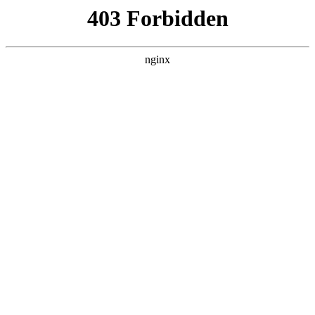
L360N无缝钢管,,L360N管线管,L245N管线管,L245NB无缝钢管-管线管
销售公司
首页
>
关于我们
> 正文
磨光机拆装教学
2026-02-15 08:30:14
本篇文章给大家谈谈磨光机拆装教学，以及磨光机拆解与组装
对应的知识点，希望对各位有所帮助，不要忘了收藏本站喔。
本文目录一览：
1、
空调的拆装方法