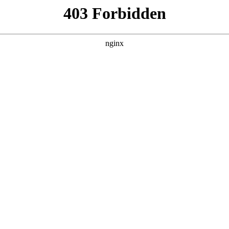
管销售公司
产品展示
新闻资讯
案例展示
行业动态
联系我
会对气动气磨进行解释，如果能碰巧解决你现在面临的问题，别