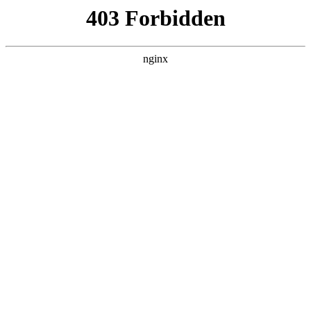
L360N无缝钢管,,L360N管线管,L245N管线管,L245NB无缝钢管-管线管
销售公司
首页
>
关于我们
> 正文
优利德钳形表哪个型号好
2026-02-01 16:30:09
今天给各位分享优利德钳形表哪个型号好的知识，其中也会对
优利德216c钳形表怎样分真假进行解释，如果能碰巧解决你现
在面临的问题，别忘了关注本站，现在开始吧！
本文目录一览：
1、
优利德钳形表哪个型号好