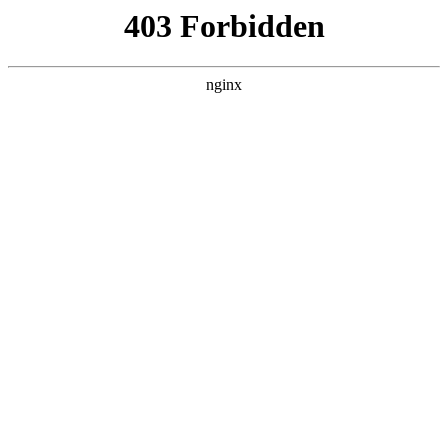
L360N无缝钢管,,L360N管线管,L245N管线管,L245NB无缝钢管-管线管
销售公司
首页
>
产品展示
> 正文
钻头生产厂家
2026-01-16 16:30:18
今天给各位分享钻头生产厂家的知识，其中也会对钻头厂家排
名前十进行解释，如果能碰巧解决你现在面临的问题，别忘了
关注本站，现在开始吧！
本文目录一览：
1、
龙岗金洲精工