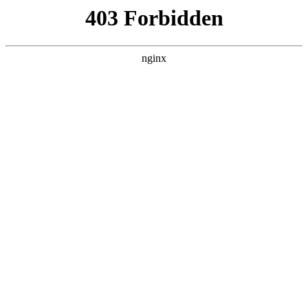
L360N无缝钢管,,L360N管线管,L245N管线管,L245NB无缝钢管-管线管
销售公司
首页
>
新闻资讯
> 正文
玻璃刀的规格型号和切割原理视频
2026-01-15 00:30:12
今天给各位分享玻璃刀的规格型号和切割原理视频的知识，其
中也会对玻璃刀的规格型号和切割原理视频讲解进行解释，如
果能碰巧解决你现在面临的问题，别忘了关注本站，现在开始
吧！
本文目录一览：