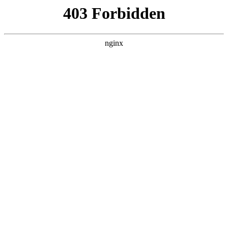
L360N无缝钢管,,L360N管线管,L245N管线管,L245NB无缝钢管-管线管
销售公司
首页
>
联系我们
> 正文
数控代码大全及使用方法
2026-01-14 12:30:18
本篇文章给大家谈谈数控代码大全及使用方法，以及数控代码
大全及使用方法视频对应的知识点，希望对各位有所帮助，不
要忘了收藏本站喔。
本文目录一览：
1、
最全M代码,喜欢的收藏+转发