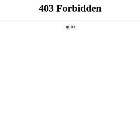
管销售公司
产品展示
新闻资讯
案例展示
行业动态
联系我
识，其中也会对得力激光测距仪in转m进行解释，如果能碰巧解
！
绍