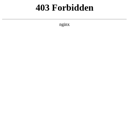
L360N无缝钢管,,L360N管线管,L245N管线管,L245NB无缝钢管-管线管
销售公司
首页
>
关于我们
> 正文
星月神防盗门的密码锁是什么牌子
2026-01-13 08:30:33
今天给各位分享星月神防盗门的密码锁是什么牌子的知识，其
中也会对星月神防盗门智能门锁怎么样进行解释，如果能碰巧
解决你现在面临的问题，别忘了关注本站，现在开始吧！
本文目录一览：
1、
星月神锁芯是什么牌