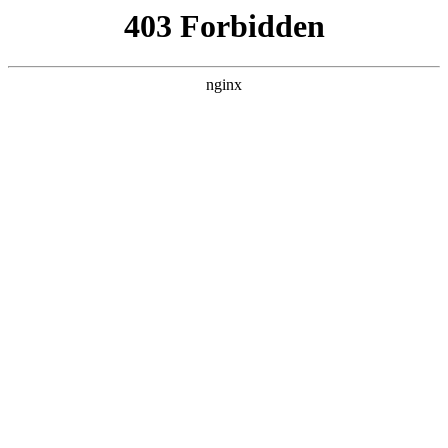
L360N无缝钢管,,L360N管线管,L245N管线管,L245NB无缝钢管-管线管
销售公司
首页
>
产品展示
> 正文
仪器校准工作内容
2026-01-05 16:30:15
本篇文章给大家谈谈仪器校准工作内容，以及仪器校准流程介
绍ppt对应的知识点，希望对各位有所帮助，不要忘了收藏本站
喔。
本文目录一览：
1、
计量校准都需要做哪些呢?