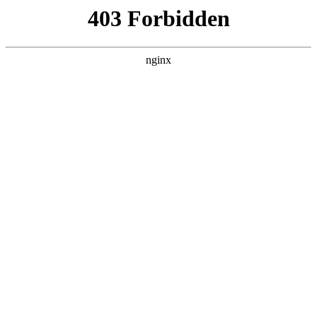
L360N无缝钢管,,L360N管线管,L245N管线管,L245NB无缝钢管-管线管
销售公司
首页
>
行业动态
> 正文
管钳使用方法
2026-01-02 20:30:22
本篇文章给大家谈谈管钳使用方法，以及管钳使用方法和注意
事项对应的知识点，希望对各位有所帮助，不要忘了收藏本站
喔。
本文目录一览：
1、
管钳的使用方法