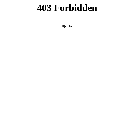
L360N无缝钢管,,L360N管线管,L245N管线管,L245NB无缝钢管-管线管
销售公司
首页
>
新闻资讯
> 正文
平口钳钳口铁
2026-01-01 00:30:07
今天给各位分享平口钳钳口铁的知识，其中也会对平口钳怎么
固定进行解释，如果能碰巧解决你现在面临的问题，别忘了关
注本站，现在开始吧！
本文目录一览：
1、
带锯床4028