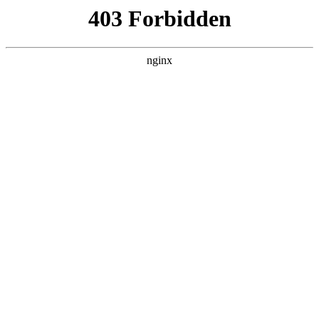
L360N无缝钢管,,L360N管线管,L245N管线管,L245NB无缝钢管-管线管
销售公司
首页
>
行业动态
> 正文
座式磨光机操作方法
2025-12-21 00:30:17
今天给各位分享座式磨光机操作方法的知识，其中也会对坐式
磨光机视频进行解释，如果能碰巧解决你现在面临的问题，别
忘了关注本站，现在开始吧！
本文目录一览：
1、
水磨石地面做法