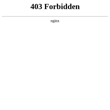
L360N无缝钢管,,L360N管线管,L245N管线管,L245NB无缝钢管-管线管
销售公司
首页
>
联系我们
> 正文
可燃气体检测报警仪检定和校准的区别
2025-12-08 20:30:13
本篇文章给大家谈谈可燃气体检测报警仪检定和校准的区别，
以及可燃气体报警器校准证书对应的知识点，希望对各位有所
帮助，不要忘了收藏本站喔。
本文目录一览：
1、
可燃气体探测器到底需不需要定期检定?