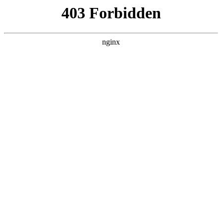
L360N无缝钢管,,L360N管线管,L245N管线管,L245NB无缝钢管-管线管
销售公司
首页
>
联系我们
> 正文
焊机配件厂家
2025-12-07 04:30:14
今天给各位分享焊机配件厂家的知识，其中也会对焊机配件批
发市场在哪里进行解释，如果能碰巧解决你现在面临的问题，
别忘了关注本站，现在开始吧！
本文目录一览：
1、
电焊机十大品牌是什么牌子的啊?