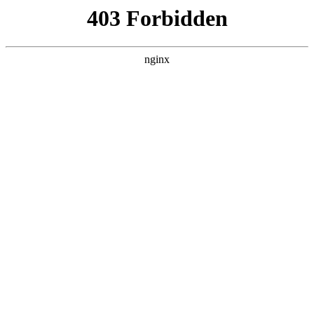
L360N无缝钢管,,L360N管线管,L245N管线管,L245NB无缝钢管-管线管
销售公司
首页
>
产品展示
> 正文
钢丝钳属于什么工具
2025-12-06 20:30:19
本篇文章给大家谈谈钢丝钳属于什么工具，以及钢丝钳是干什
么的对应的知识点，希望对各位有所帮助，不要忘了收藏本站
喔。
本文目录一览：
1、
钢丝钳杠杆示意图