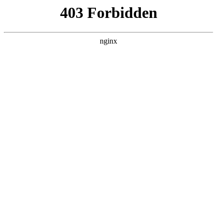
L360N无缝钢管,,L360N管线管,L245N管线管,L245NB无缝钢管-管线管
销售公司
首页
>
行业动态
> 正文
沙场专用压滤机排行榜
2025-11-25 12:30:17
今天给各位分享沙场专用压滤机排行榜的知识，其中也会对洗
沙厂用什么压滤机进行解释，如果能碰巧解决你现在面临的问
题，别忘了关注本站，现在开始吧！
本文目录一览：
1、
洗沙场泥浆处理用什么设备呢?贵吗?