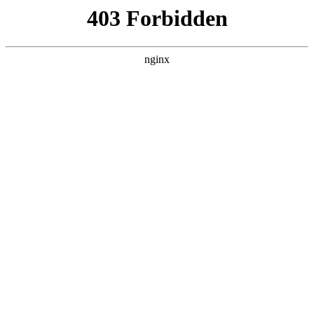
L360N无缝钢管,,L360N管线管,L245N管线管,L245NB无缝钢管-管线管
销售公司
首页
>
产品展示
> 正文
指针万用表使用教程
2025-11-20 04:30:19
本篇文章给大家谈谈指针万用表使用教程，以及指针万用表的
用法视频教程对应的知识点，希望对各位有所帮助，不要忘了
收藏本站喔。
本文目录一览：
1、
指针式万用表的读数方法