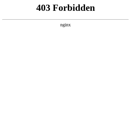
L360N无缝钢管,,L360N管线管,L245N管线管,L245NB无缝钢管-管线管
销售公司
首页
>
案例展示
> 正文
锂离子混合超级电容器
2025-11-18 00:30:12
本篇文章给大家谈谈锂离子混合超级电容器，以及锂离子超级
电容lic对应的知识点，希望对各位有所帮助，不要忘了收藏本
站喔。
本文目录一览：
1、
超级电容概念股票有哪些上市公司?