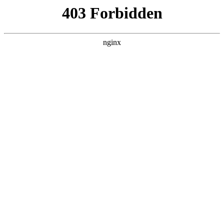
L360N无缝钢管,,L360N管线管,L245N管线管,L245NB无缝钢管-管线管
销售公司
首页
>
联系我们
> 正文
阀门图例符号大全
2025-10-30 16:30:16
今天给各位分享阀门图例符号大全完整版的知识，其中也会对
阀门 图例进行解释，如果能碰巧解决你现在面临的问题，别忘
了关注本站，现在开始吧！
本文目录一览：
1、
消防图纸上信号蝶阀和闸阀分别用什么符号表示