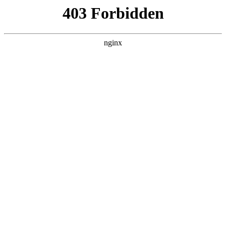
L360N无缝钢管,,L360N管线管,L245N管线管,L245NB无缝钢管-管线管
销售公司
首页
>
行业动态
> 正文
热力管道阀门的选用
2025-10-27 20:30:19
今天给各位分享热力管道阀门的选用的知识，其中也会对热力
管网阀门进行解释，如果能碰巧解决你现在面临的问题，别忘
了关注本站，现在开始吧！
本文目录一览：
1、
热力公司注水打压,家里地暖阀门怎么开