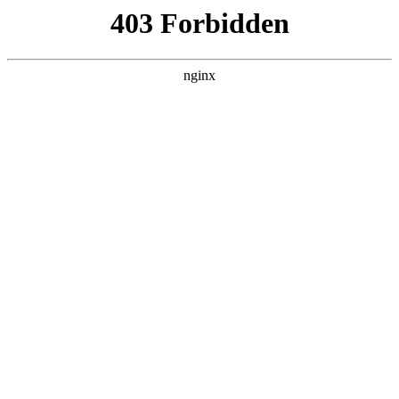
L360N无缝钢管,,L360N管线管,L245N管线管,L245NB无缝钢管-管线管
销售公司
首页
>
案例展示
> 正文
亳州压滤机渣浆泵
2025-10-25 04:30:16
今天给各位分享亳州压滤机渣浆泵的知识，其中也会对亳州压
滤机渣浆泵销售进行解释，如果能碰巧解决你现在面临的问
题，别忘了关注本站，现在开始吧！
本文目录一览：
1、
渣浆泵是什么