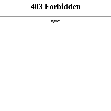
管销售公司
产品展示
新闻资讯
案例展示
行业动态
联系我
对污水切割泵推荐型号进行解释，如果能碰巧解决你现在面临的