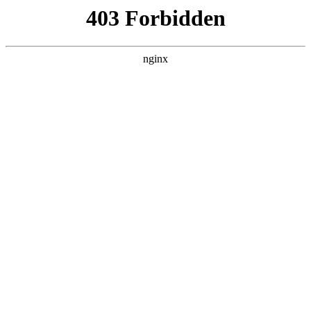
L360N无缝钢管,,L360N管线管,L245N管线管,L245NB无缝钢管-管线管
销售公司
首页
>
新闻资讯
> 正文
家具喷漆 哪个牌子好
2025-10-16 20:30:12
本篇文章给大家谈谈家具喷漆枪哪个牌子好，以及家具喷漆枪
哪个牌子好用对应的知识点，希望对各位有所帮助，不要忘了
收藏本站喔。
本文目录一览：
1、
油漆喷 什么牌子的好