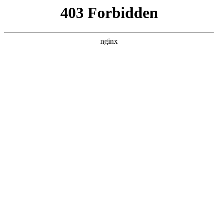
L360N无缝钢管,,L360N管线管,L245N管线管,L245NB无缝钢管-管线管
销售公司
首页
>
产品展示
> 正文
热水潜水泵种类
2025-10-06 12:30:15
本篇文章给大家谈谈热水潜水泵种类，以及热水潜水泵 甘泉对
应的知识点，希望对各位有所帮助，不要忘了收藏本站喔。
本文目录一览：
1、
流量100立方米的潜水泵有哪些种类