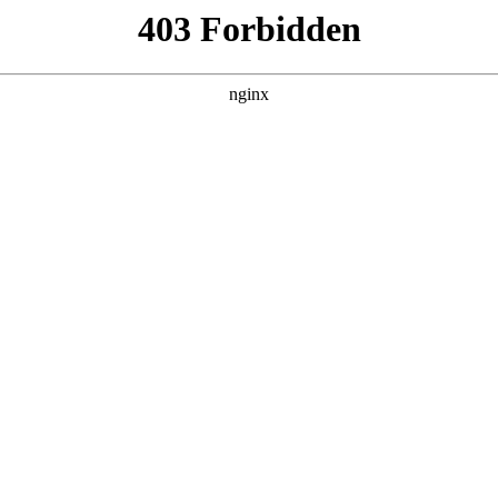
管销售公司
产品展示
新闻资讯
案例展示
行业动态
联系我
冲击钻钻头型号有几种图片对应的知识点，希望对各位有所帮助