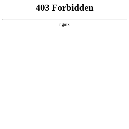
L360N无缝钢管,,L360N管线管,L245N管线管,L245NB无缝钢管-管线管
销售公司
首页
>
产品展示
> 正文
浴室五金挂件哪个牌子好一点
2025-09-21 00:30:22
本篇文章给大家谈谈浴室五金挂件哪个牌子好一点，以及浴室
五金挂件哪个牌子好一点耐用对应的知识点，希望对各位有所
帮助，不要忘了收藏本站喔。
本文目录一览：
1、
请问谁知道卫浴五金挂件哪个品牌好