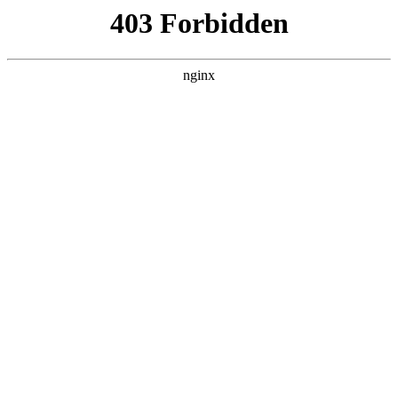
L360N无缝钢管,,L360N管线管,L245N管线管,L245NB无缝钢管-管线管
销售公司
首页
>
联系我们
> 正文
仪表盘汽车机油标志图
2025-09-17 12:30:09
今天给各位分享仪表盘汽车机油标志图的知识，其中也会对仪
表盘上出现机油标志啥意思进行解释，如果能碰巧解决你现在
面临的问题，别忘了关注本站，现在开始吧！
本文目录一览：
1、
汽车仪表盘这个图标什么意思?