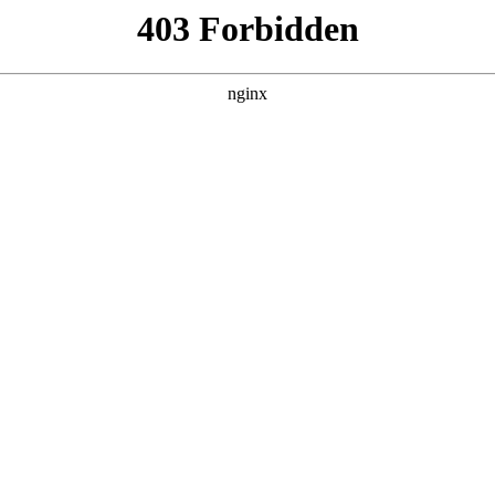
管销售公司
产品展示
新闻资讯
案例展示
行业动态
联系我
起重设备管理规范对应的知识点，希望对各位有所帮助，不要忘