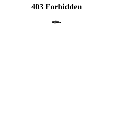
L360N无缝钢管,,L360N管线管,L245N管线管,L245NB无缝钢管-管线管
销售公司
首页
>
关于我们
> 正文
笔式酸度计怎么校准
2025-08-06 16:30:11
本篇文章给大家谈谈笔式酸度计怎么校准，以及笔式酸度计校
准视频对应的知识点，希望对各位有所帮助，不要忘了收藏本
站喔。
本文目录一览：
1、
pH计为什么要用pH已知的标准缓冲溶液进行校准